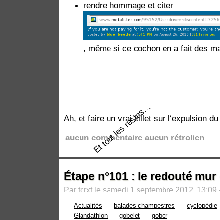
rendre hommage et citer
, même si ce cochon en a fait des ma
Et tout les restes…
Ah, et faire un vrai billet sur
l‘expulsion d
aucun commentaire
aucun rétrolien
Étape n°101 : le redouté mur
Par
tcrxt
le samedi 1 septembre 2012, 13:09 
Actualités
balades champestres
cyclopédie
Glandathlon
gobelet
gober