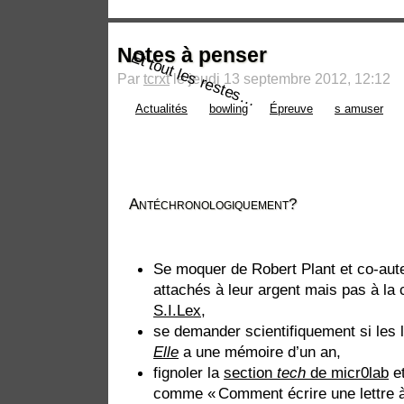
Notes à penser
Et tout les restes…
Par
tcrxt
le jeudi 13 septembre 2012, 12:12
Actualités
bowling
Épreuve
s amuser
Antéchronologiquement?
Se moquer de Robert Plant et co-aute
attachés à leur argent mais pas à la 
S.I.Lex
,
se demander scientifiquement si les 
Elle
a une mémoire d’un an,
fignoler la
section
tech
de micr0lab
et
comme « Comment écrire une lettre à 