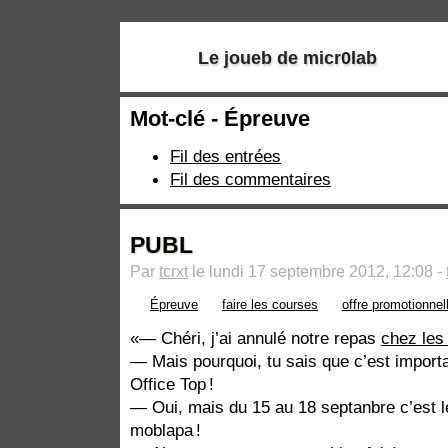
Le joueb de micr0lab
Mot-clé - Épreuve
Fil des entrées
Fil des commentaires
PUBL
Par
tcrxt
le lundi 17 septembre 2012, 12:08 -
Épreuve
faire les courses
offre promotionnel
— Chéri, j’ai annulé notre repas
chez les
— Mais pourquoi, tu sais que c’est impor
Office Top !
— Oui, mais du 15 au 18 septanbre c’est l
moblapa !