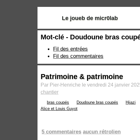
Le joueb de micr0lab
Mot-clé - Doudoune bras coup
Fil des entrées
Fil des commentaires
Patrimoine & patrimoine
Par Pier-Henriche le vendredi 24 janvier 202
chantier
bras coupés
Doudoune bras coupés
Hijazi
Alice et Louis Guyot
5 commentaires
aucun rétrolien