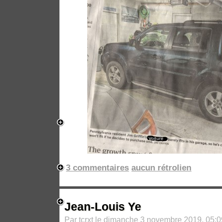
3 commentaires
aucun rétrolien
Jean-Louis Ye
Par
tcrxt
le dimanche 3 novembre 2019, 05:0