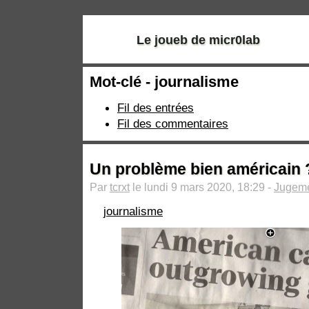
Le joueb de micr0lab
Mot-clé - journalisme
Fil des entrées
Fil des commentaires
Un problème bien américain 
Par
tcrxt
le lundi 9 mars 2020, 18:29 -
Jugem
journalisme