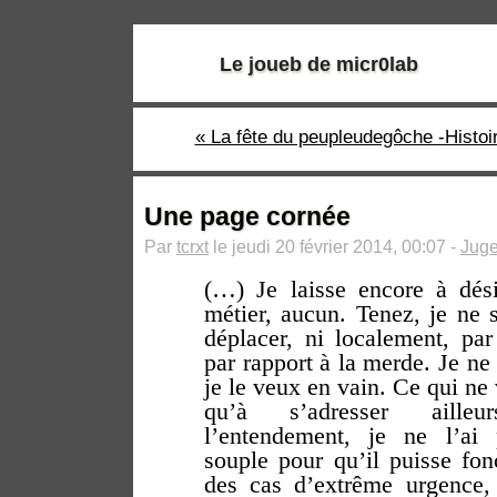
Le joueb de micr0lab
« La fête du peupleudegôche -Histoir
Une page cornée
Par
tcrxt
le jeudi 20 février 2014, 00:07 -
Jug
(…) Je laisse encore à dési
métier, aucun. Tenez, je ne 
déplacer, ni localement, par
par rapport à la merde. Je ne 
je le veux en vain. Ce qui ne
qu’à s’adresser aill
l’entendement, je ne l’ai
souple pour qu’il puisse fon
des cas d’extrême urgence, 