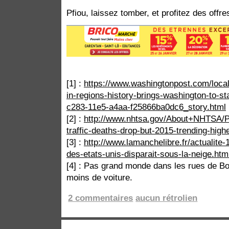
Pfiou, laissez tomber, et profitez des offre
[1] :
https://www.washingtonpost.com/local
in-regions-history-brings-washington-to-st
c283-11e5-a4aa-f25866ba0dc6_story.html
[2] :
http://www.nhtsa.gov/About+NHTSA/
traffic-deaths-drop-but-2015-trending-high
[3] :
http://www.lamanchelibre.fr/actualite
des-etats-unis-disparait-sous-la-neige.htm
[4] : Pas grand monde dans les rues de Bo
moins de voiture.
2 commentaires
aucun rétrolien