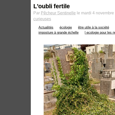
L'oubli fertile
Par
Pêcheur Sentinelle
le mardi 4 novembre 
curieuses
Actualités
écologie
être utile à la société
imposture à grande échelle
l ecologie pour les n