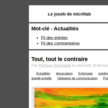
Le joueb de micr0lab
Mot-clé - Actualités
Fil des entrées
Fil des commentaires
Tout, tout le contraire
Par
Pêcheur Sentinelle
le mercredi 18 févrie
Actualités
dissociation
Enfumage
extrêm
grande échelle
Opération de communication
Pol