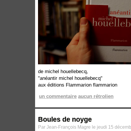
de michel houellebecq,
"anéantir michel houellebecq"
aux éditions Flammarion flammarion
un commentaire
aucun rétrolien
Boules de noyge
Par Jean-François Magre le jeudi 15 décemb