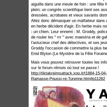
aiguille dans une meule de foin : une fête 
plein; un congrès scientifique tient ses as
dressées, acrobates et vieux savants distr
Allez donc démasquer un malfaiteur dans c
en herbe décident d'agir. En herbe mais n
: un chien. Leur ennemi : M. Groddy, polic
de rouler les " rrr " avec maestria et de g
l'astucieux chef des détectives, et ses je
Groddy l'occasion de commettre la plus bell
Enid Blyton (Le Mystère de la Fête Forain
Mais vous pouvez retrouver toutes les info
sur le forum rémois où tout se passe !
http://tiktakreimsattack.xoo.it/t1884-15-
Ramasse-Poussi-re-Turenne.htm#p11262