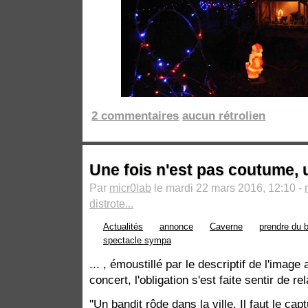
2 commentaires
aucun rétrolien
Une fois n'est pas coutume, 
Par
micr0lab
le mardi 22 mars 2016, 12:10 -
distrote...
Actualités
annonce
Caverne
prendre du 
spectacle sympa
... , émoustillé par le descriptif de l'imag
concert, l'obligation s'est faite sentir de rel
''Un bandit rôde dans la ville. Il faut le ca