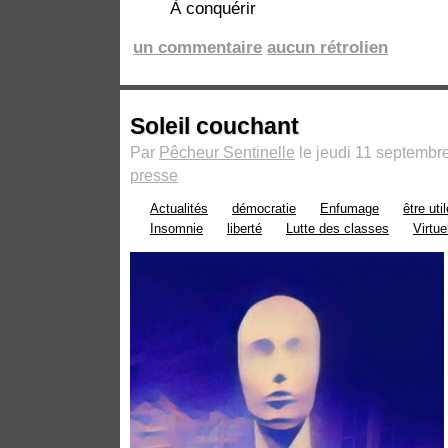
À conquérir
un commentaire
aucun rétrolien
Soleil couchant
Par
Pêcheur Sentinelle
le jeudi 11 septembr
presse
Actualités
démocratie
Enfumage
être uti
Insomnie
liberté
Lutte des classes
Virtue