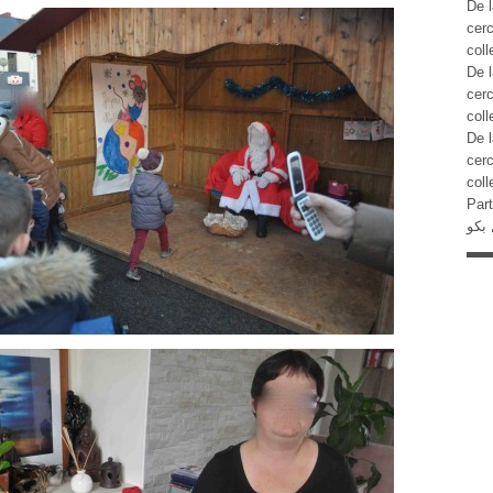
De l
cer
coll
De l
cer
coll
De l
cer
coll
Part
 بکو