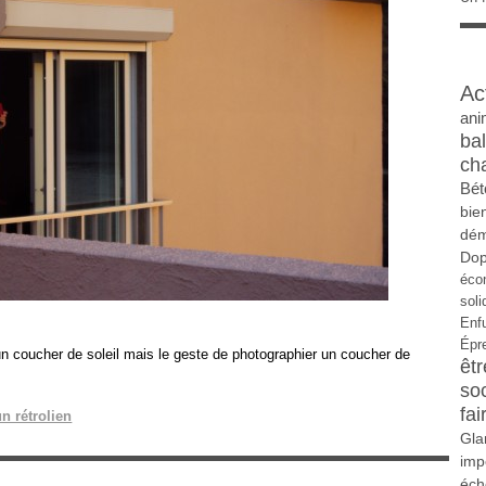
Ac
ani
ba
ch
Bét
bie
dém
Do
éco
soli
Enf
Épr
n coucher de soleil mais le geste de photographier un coucher de
êtr
so
fai
n rétrolien
Gla
imp
éch