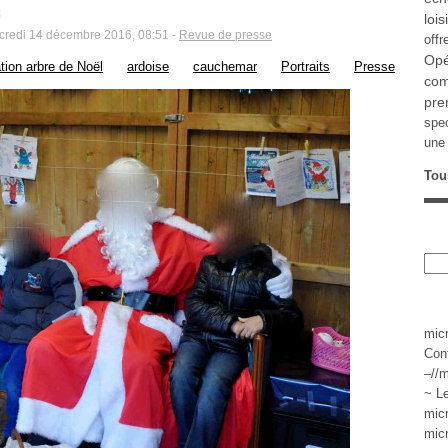
lois
rcredi 14 décembre 2016, 08:51 -
Revue de presse
offr
Opé
tion arbre de Noël
ardoise
cauchemar
Portraits
Presse
com
pre
spe
une 
Tou
mic
Con
–//m
~ L
mic
mic