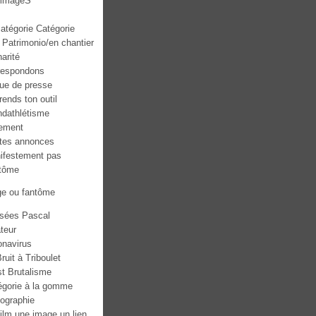
mmageS
atégorie Catégorie
 Patrimonio/en chantier
narité
respondons
ue de presse
ends ton outil
ndathlétisme
ement
ites annonces
ifestement pas
tôme
ge ou fantôme
sées Pascal
teur
onavirus
ruit à Triboulet
st Brutalisme
égorie à la gomme
tographie
ilm une image un lien