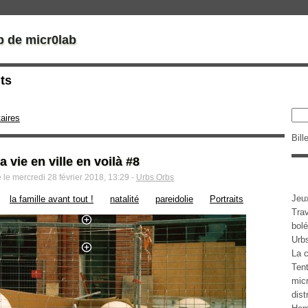
b de micr0lab
its
aires
Bill
 vie en ville en voilà #8
le mercredi 28 février 2018, 13:29 -
Urbs Orbs
Jeu
la famille avant tout !
natalité
pareidolie
Portraits
Tra
bolé
Urb
La c
Tent
micr
dist