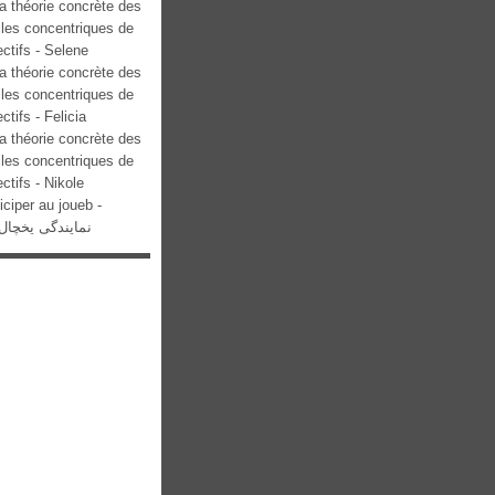
a théorie concrète des
cles concentriques de
ectifs - Selene
a théorie concrète des
cles concentriques de
ectifs - Felicia
a théorie concrète des
cles concentriques de
ectifs - Nikole
iciper au joueb -
نمایندگی یخچال