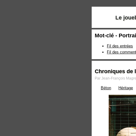
Le joue
Mot-clé - Portra
Fil des entrées
Fil des comment
Chroniques de la
Par Jean-François Magre 
Béton
Héritage