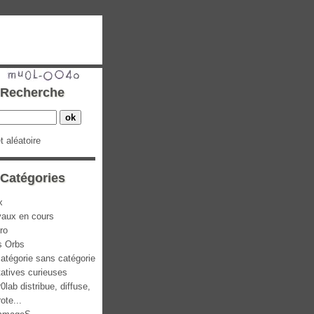
Recherche
et aléatoire
Catégories
x
vaux en cours
ro
s Orbs
atégorie sans catégorie
atives curieuses
0lab distribue, diffuse,
rote...