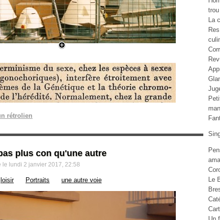
Ho
trou
La c
Res
culi
Cor
Rev
Appr
Gla
Jug
Pet
man
n rétrolien
Fan
Sin
Pen
pas plus con qu'une autre
ama
le lundi 2 janvier 2017, 22:58
Cor
Le B
loisir
Portraits
une autre voie
Bre
Cat
Car
Un f