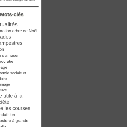
Mots-clés
tualités
mation arbre de Noël
lades
ampestres
on
n s amuser
ocratie
page
nomie sociale et
daire
umage
euve
e utile à la
ciété
re les courses
ndathlon
osture à grande
elle