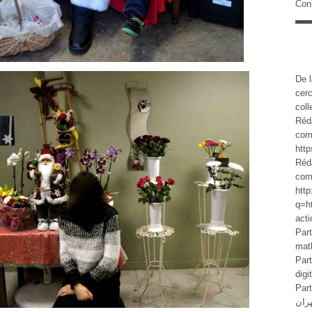
Con
De l
cer
col
Réd
com
http
Réd
com
http
q=h
acti
Part
math
Part
dig
Parti
ران