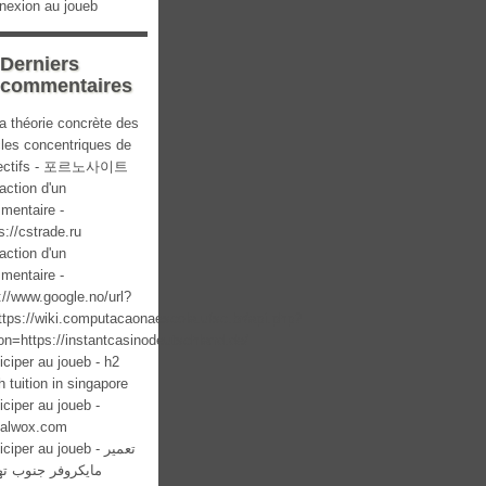
nexion au joueb
Derniers
commentaires
a théorie concrète des
cles concentriques de
lectifs - 포르노사이트
action d'un
mentaire -
s://cstrade.ru
action d'un
mentaire -
://www.google.no/url?
ttps://wiki.computacaonaescola.ufsc.br/api.php?
on=https://instantcasinodeutschland.de/
iciper au joueb - h2
 tuition in singapore
iciper au joueb -
italwox.com
ciper au joueb - تعمیر
مایکروفر جنوب ته