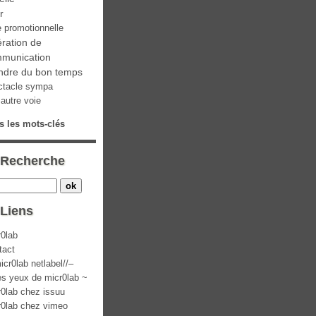
ir
e promotionnelle
ration de
munication
ndre du bon temps
ctacle sympa
autre voie
s les mots-clés
Recherche
Liens
r0lab
tact
icr0lab netlabel//–
es yeux de micr0lab ~
r0lab chez issuu
r0lab chez vimeo