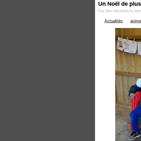
Un Noël de plus
Par Pier-Henriche le me
Actualités
anima