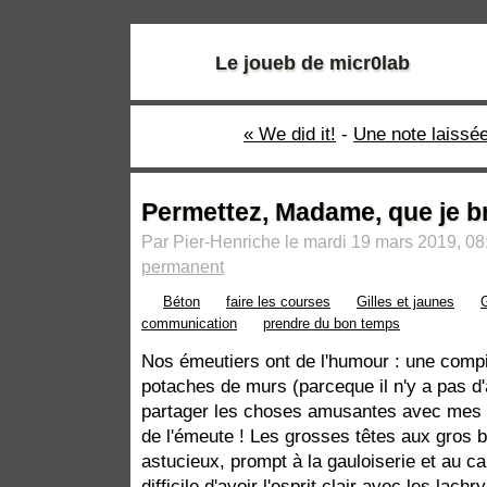
Le joueb de micr0lab
« We did it!
-
Une note laissé
Permettez, Madame, que je br
Par Pier-Henriche le mardi 19 mars 2019, 08
permanent
Béton
faire les courses
Gilles et jaunes
communication
prendre du bon temps
Nos émeutiers ont de l'humour : une comp
potaches de murs (parceque il n'y a pas d
partager les choses amusantes avec mes a
de l'émeute ! Les grosses têtes aux gros ba
astucieux, prompt à la gauloiserie et au ca
difficile d'avoir l'esprit clair avec les lach