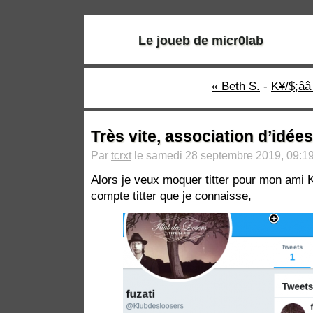
Le joueb de micr0lab
« Beth S.
-
K¥/$;ââ
Très vite, association d’idées
Par
tcrxt
le samedi 28 septembre 2019, 09:19
Alors je veux moquer titter pour mon ami K
compte titter que je connaisse,