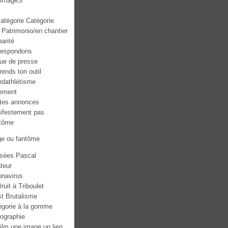
mmageS
atégorie Catégorie
 Patrimonio/en chantier
narité
respondons
ue de presse
ends ton outil
ndathlétisme
ement
ites annonces
ifestement pas
tôme
ge ou fantôme
sées Pascal
teur
onavirus
ruit à Triboulet
st Brutalisme
égorie à la gomme
tographie
ilm une image un lien