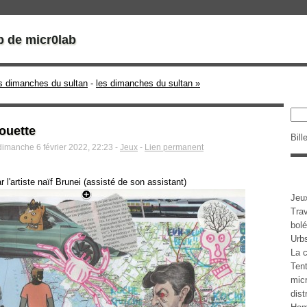
b de micr0lab
es dimanches du sultan
-
les dimanches du sultan »
houette
Bill
dimanche 6 février 2022, 22:23 -
Jeux
-
Lien permanent
r l'artiste naïf Brunei (assisté de son assistant)
Jeu
Tra
bolé
Urb
La c
Tent
micr
dist