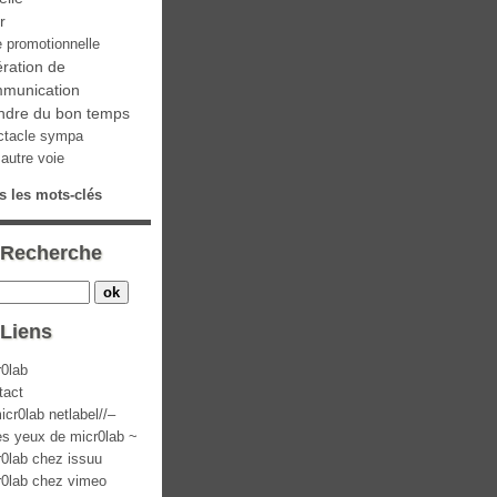
ir
e promotionnelle
ration de
munication
ndre du bon temps
ctacle sympa
autre voie
s les mots-clés
Recherche
Liens
r0lab
tact
icr0lab netlabel//–
es yeux de micr0lab ~
r0lab chez issuu
r0lab chez vimeo