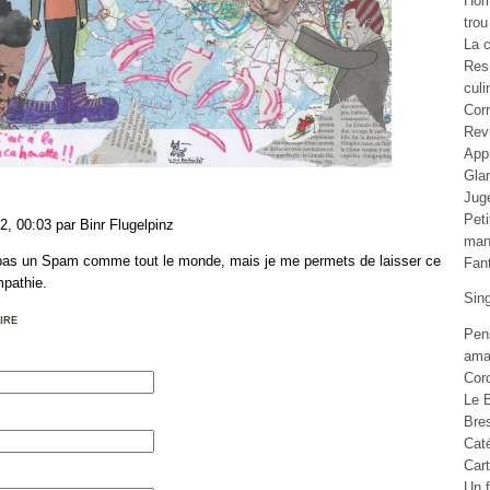
Ho
trou
La c
Res
culi
Cor
Rev
Appr
Gla
Jug
Pet
2, 00:03 par Binr Flugelpinz
man
 pas un Spam comme tout le monde, mais je me permets de laisser ce
Fan
pathie.
Sin
ire
Pen
ama
Cor
Le B
Bre
Cat
Car
Un f