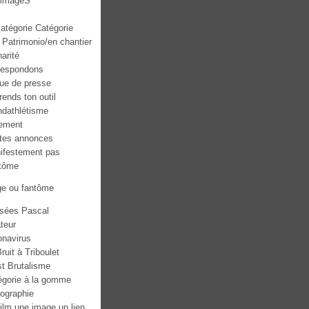
mmageS
atégorie Catégorie
 Patrimonio/en chantier
narité
respondons
ue de presse
ends ton outil
ndathlétisme
ement
ites annonces
ifestement pas
tôme
ge ou fantôme
sées Pascal
teur
onavirus
ruit à Triboulet
st Brutalisme
égorie à la gomme
tographie
ilm une image un lien