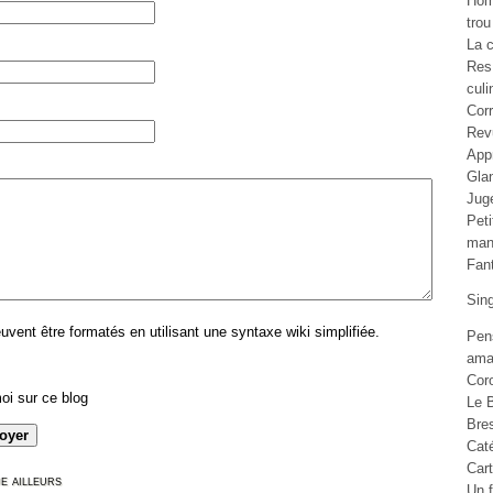
Ho
trou
La c
Res
culi
Cor
Rev
Appr
Gla
Jug
Pet
man
Fan
Sin
ent être formatés en utilisant une syntaxe wiki simplifiée.
Pen
ama
Cor
oi sur ce blog
Le B
Bre
Cat
Car
e ailleurs
Un f