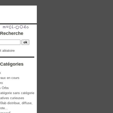
Recherche
et aléatoire
Catégories
x
vaux en cours
ro
s Orbs
atégorie sans catégorie
atives curieuses
0lab distribue, diffuse,
rote...