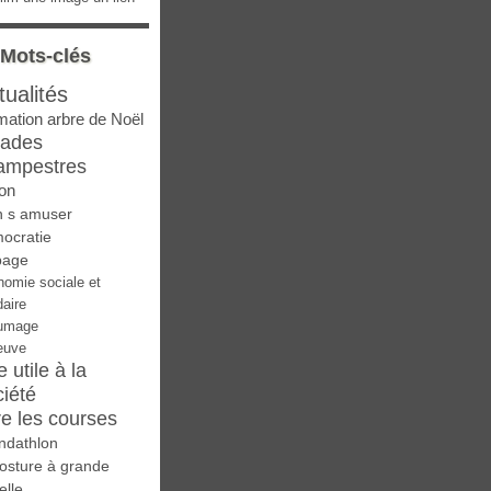
Mots-clés
tualités
mation arbre de Noël
lades
ampestres
on
n s amuser
ocratie
page
nomie sociale et
daire
umage
euve
e utile à la
ciété
re les courses
ndathlon
osture à grande
elle