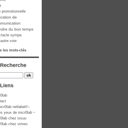
ir
e promotionnelle
ration de
munication
ndre du bon temps
ctacle sympa
autre voie
s les mots-clés
Recherche
Liens
r0lab
tact
icr0lab netlabel//–
es yeux de micr0lab ~
r0lab chez issuu
r0lab chez vimeo