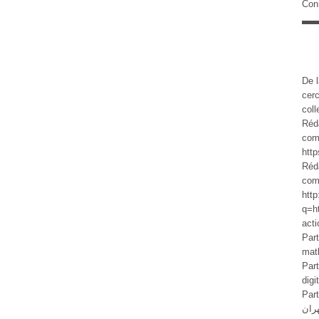
Con
De l
cer
col
Réd
com
http
Réd
com
http
q=h
acti
Part
math
Part
dig
Parti
ران