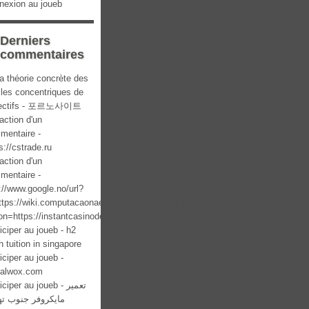
nexion au joueb
Derniers
commentaires
a théorie concrète des
cles concentriques de
lectifs - 포르노사이트
action d'un
mentaire -
s://cstrade.ru
action d'un
mentaire -
://www.google.no/url?
ttps://wiki.computacaonaescola.ufsc.br/api.php?
on=https://instantcasinodeutschland.de/
iciper au joueb - h2
 tuition in singapore
iciper au joueb -
italwox.com
ciper au joueb - تعمیر
مایکروفر جنوب ته