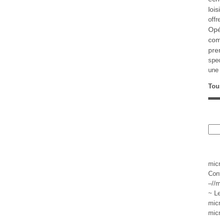
lois
offr
Opé
com
pre
spe
une 
Tou
mic
Con
–//m
~ L
mic
mic