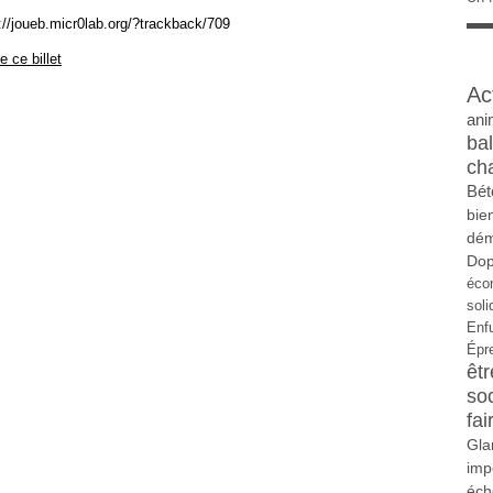
s://joueb.micr0lab.org/?trackback/709
 ce billet
Ac
ani
ba
ch
Bét
bie
dém
Do
éco
soli
Enf
Épr
êtr
so
fai
Gla
imp
éch