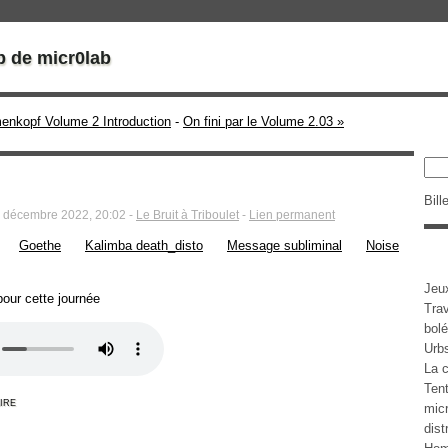
b de micr0lab
enkopf Volume 2 Introduction
-
On fini par le Volume 2.03 »
Bill
3 décembre 2022, 20:02 -
Le Bruit à Triboulet
-
Lien permanent
Goethe
Kalimba death_disto
Message subliminal
Noise
Jeu
our cette journée
Tra
bolé
Urb
La c
Tent
ire
micr
dist