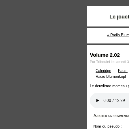
Le joue
« Radio Blum
Volume 2.02
Par Triboulet le samedi 
Caleridge
Faust
Radio Blumenkopf
Le deuxième morceau p
Ajouter un commenta
Nom ou pseudo :