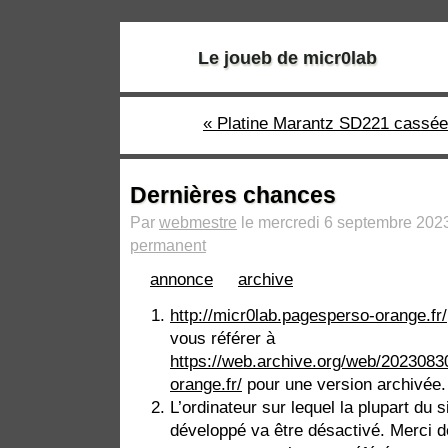
Le joueb de micr0lab
« Platine Marantz SD221 cassée
Dernières chances
Par
webmestre
le mercredi 6 septembre 2023
permanent
annonce
archive
http://micr0lab.pagesperso-orange.fr/
vous référer à
https://web.archive.org/web/2023083
orange.fr/
pour une version archivée.
L’ordinateur sur lequel la plupart du 
développé va être désactivé. Merci 