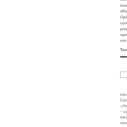
lois
offr
Opé
com
pre
spe
une 
Tou
mic
Con
–//m
~ L
mic
mic