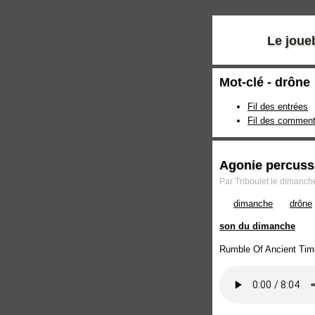
Le joue
Mot-clé - drône
Fil des entrées
Fil des comment
Agonie percuss
Par Triboulet le dimanc
dimanche
drône
son du dimanche
Rumble Of Ancient Tim