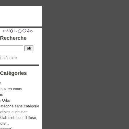
Recherche
et aléatoire
Catégories
x
vaux en cours
ro
s Orbs
atégorie sans catégorie
atives curieuses
0lab distribue, diffuse,
rote...