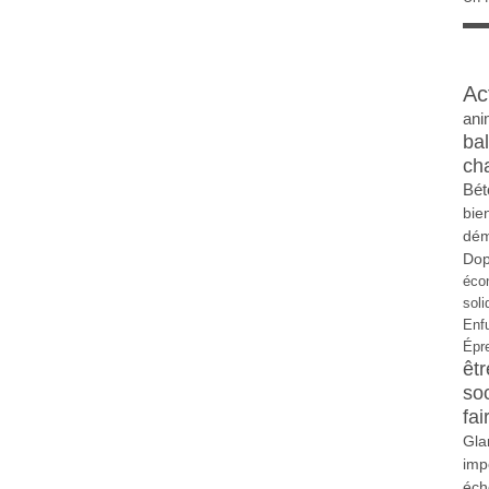
Ac
ani
ba
ch
Bét
bie
dém
Do
éco
soli
Enf
Épr
êtr
so
fai
Gla
imp
éch