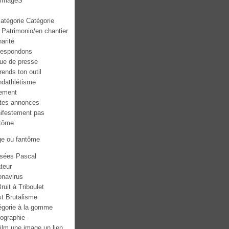
mmageS
atégorie Catégorie
 Patrimonio/en chantier
narité
respondons
ue de presse
ends ton outil
ndathlétisme
ement
ites annonces
ifestement pas
tôme
ge ou fantôme
sées Pascal
teur
onavirus
ruit à Triboulet
st Brutalisme
égorie à la gomme
tographie
ilm une image un lien