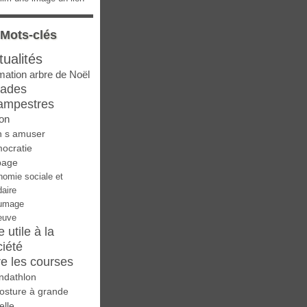
Mots-clés
tualités
mation arbre de Noël
lades
ampestres
on
n s amuser
ocratie
page
nomie sociale et
daire
umage
euve
e utile à la
ciété
re les courses
ndathlon
osture à grande
elle