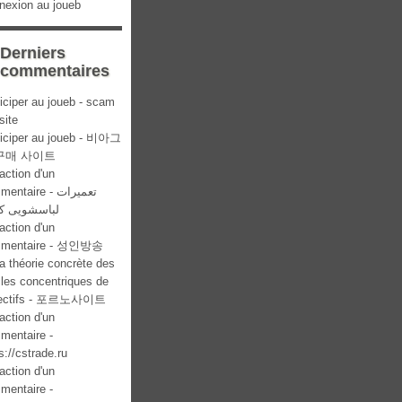
nexion au joueb
Derniers
commentaires
iciper au joueb - scam
site
ticiper au joueb - 비아그
구매 사이트
action d'un
ntaire - تعمیرات
لباسشویی کن
action d'un
mentaire - 성인방송
a théorie concrète des
cles concentriques de
lectifs - 포르노사이트
action d'un
mentaire -
s://cstrade.ru
action d'un
mentaire -