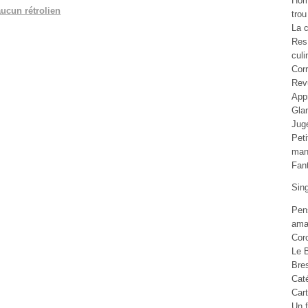
Ho
aucun rétrolien
trou
La c
Res
culi
Cor
Rev
Appr
Gla
Jug
Pet
man
Fan
Sin
Pen
ama
Cor
Le B
Bre
Cat
Car
Un f