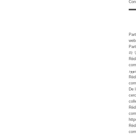
Con
Part
web
Par
라 
Réd
comme
وود
Réd
com
De l
cer
col
Réd
com
http
Réd
com