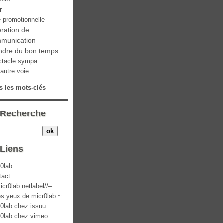
ir
e promotionnelle
ration de
munication
ndre du bon temps
ctacle sympa
autre voie
s les mots-clés
Recherche
Liens
r0lab
tact
icr0lab netlabel//–
es yeux de micr0lab ~
r0lab chez issuu
r0lab chez vimeo