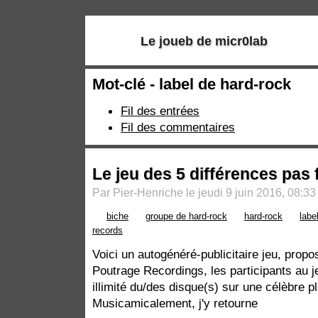
Le joueb de micr0lab
Mot-clé - label de hard-rock
Fil des entrées
Fil des commentaires
Le jeu des 5 différences pas 
Par Pier-Henriche le jeudi 9 juin 2016, 08:33
biche
groupe de hard-rock
hard-rock
labe
records
Voici un autogénéré-publicitaire jeu, propo
Poutrage Recordings, les participants au 
illimité du/des disque(s) sur une célèbre 
Musicamicalement, j'y retourne