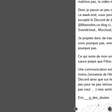
maîtrise pas, la vidéo 
Donc je passe un peu c
ce week-end, vous poste
excepté le Discord de
@Mastodon,ce blog ci,
Soundcloud,, Mixcloud,
Je projette donc de tra
sons pourquoi pas, enr
pourquoi pas.
Ce qui reste de mon un
sauce poipoi que Fillou
Une communication extra
moins j'essaierai de l'
Discord ainsi que sur 
peu pour ne pas retrouv
pas seul … ) mes amiti
Eric___g_des_doutes