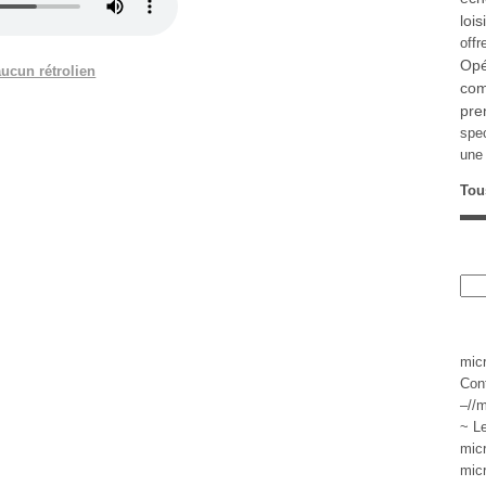
lois
offr
Opé
aucun rétrolien
com
pre
spe
une 
Tou
mic
Con
–//m
~ L
mic
mic