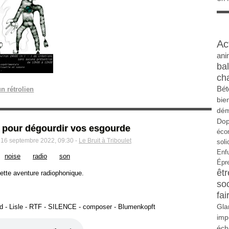
Ac
ani
ba
ch
Bét
n rétrolien
bie
dém
Do
n pour dégourdir vos esgourde
éco
i 16 septembre 2022, 09:30 -
Le Bruit à Triboulet
soli
Enf
noise
radio
son
Épr
êtr
ette aventure radiophonique.
so
fai
Gla
dad - Lisle - RTF - SILENCE - composer - Blumenkopft
imp
éch