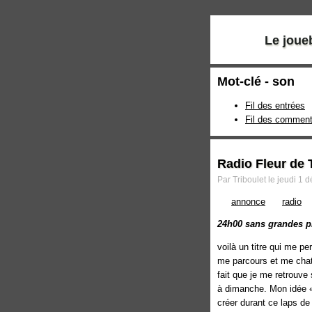
Le joue
Mot-clé - son
Fil des entrées
Fil des comment
Radio Fleur de 
Par Triboulet le jeudi 1
annonce
radio
24h00 sans grandes p
voilà un titre qui me pe
me parcours et me chat
fait que je me retrouve
à dimanche. Mon idée « 
créer durant ce laps de