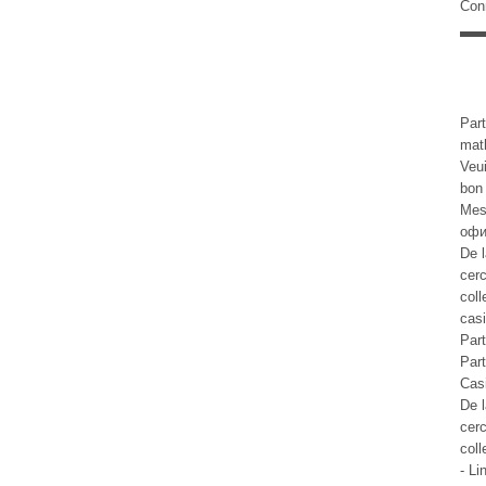
Con
Part
math
Veui
bon
Mes
офи
De l
cer
coll
cas
Part
Part
Cas
De l
cer
coll
- L