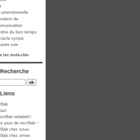
ir
e promotionnelle
ration de
munication
ndre du bon temps
ctacle sympa
autre voie
s les mots-clés
Recherche
Liens
r0lab
tact
icr0lab netlabel//–
es yeux de micr0lab ~
r0lab chez issuu
r0lab chez vimeo