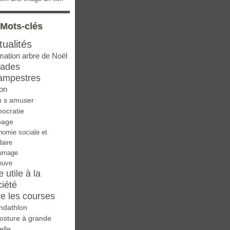
Mots-clés
tualités
mation arbre de Noël
lades
ampestres
on
n s amuser
ocratie
page
nomie sociale et
daire
umage
euve
e utile à la
ciété
re les courses
ndathlon
osture à grande
elle