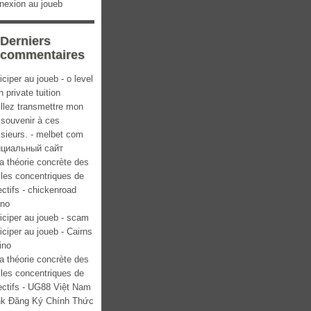
nexion au joueb
Derniers
commentaires
iciper au joueb - o level
 private tuition
llez transmettre mon
 souvenir à ces
sieurs. - melbet com
циальный сайт
a théorie concrète des
cles concentriques de
ectifs - chickenroad
ino
iciper au joueb - scam
iciper au joueb - Cairns
ino
a théorie concrète des
cles concentriques de
ectifs - UG88 Việt Nam
ink Đăng Ký Chính Thức