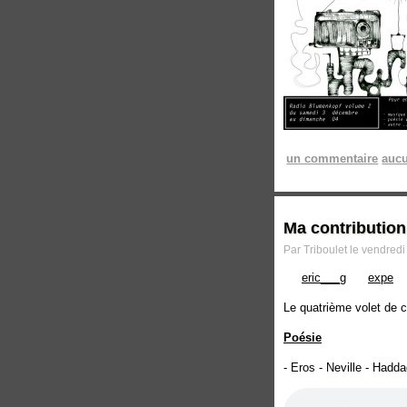
un commentaire
aucu
Ma contributio
Par Triboulet le vendred
eric___g
expe
Le quatrième volet de c
Poésie
- Eros - Neville - Had