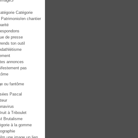
mmageS
atégorie Catégorie
 Patrimonio/en chantier
narité
respondons
ue de presse
ends ton outil
ndathlétisme
ement
ites annonces
ifestement pas
tôme
ge ou fantôme
sées Pascal
teur
onavirus
ruit à Triboulet
st Brutalisme
égorie à la gomme
tographie
ilm une image un lien