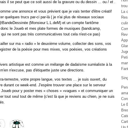
Ho
mais il se peut que ce soit aussi de la gravure ou du dessin … ou / et .
trou
omme une annonce et vous prévient que je vais tenter d'être créatif
La c
r quelques trucs par-ci par-là ( je n'ai plus de réseaux sociaux
Res
 @BandeDessinée (Monsieur L.L.deM) et un compte fantôme
culi
 donc le Joueb et mes plate formes de musiques (bandcamp,
Cor
 qui ne sont pas très communicatives tout cela n'est-ce pas)
Rev
Appr
vailler sur ma « radio » le deuxième volume, collecter des sons, vos
Gla
egistrer de la poésie pour mes mixes, vos poésies, vos créations
Jug
Pet
man
ivers artistique est comme un mélange de dadaïsme surréaliste à la
Fan
 m'en n'excuse, pas d'étiquette juste une directions.
Sin
-terrestre, votre propre langue, vos textes … je suis ouvert, du
être durant ce week-end. J'espère trouver une place sur le serveur
Pen
le Joueb pour y poster mes « choses » «vagues » et communiquer un
ama
er tout seul tout de même (c'est là que je reviens au chien, je ne suis
Cor
és.
Le B
Bre
Cat
Car
Un f