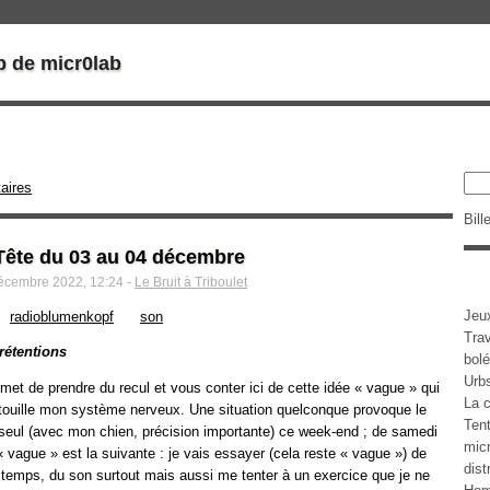
b de micr0lab
aires
Bill
Tête du 03 au 04 décembre
 décembre 2022, 12:24 -
Le Bruit à Triboulet
Jeu
radioblumenkopf
son
Tra
rétentions
bolé
Urb
rmet de prendre du recul et vous conter ici de cette idée « vague » qui
La c
ouille mon système nerveux. Une situation quelconque provoque le
Tent
 seul (avec mon chien, précision importante) ce week-end ; de samedi
micr
vague » est la suivante : je vais essayer (cela reste « vague ») de
dist
 temps, du son surtout mais aussi me tenter à un exercice que je ne