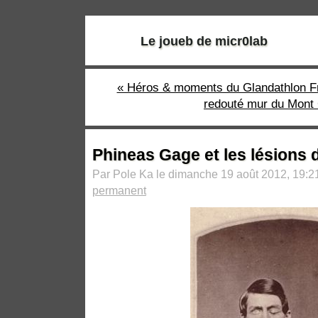
Le joueb de micr0lab
« Héros & moments du Glandathlon F
redouté mur du Mont
Phineas Gage et les lésions d
Par Pole Ka le dimanche 19 août 2012, 19:2
permanent