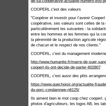
de-sa-cooperative-actualite-numero-859
COOPERL c'est des valeurs
"Coopérer et investir pour l’avenir Cooperl
coopérative, ses valeurs sont celles de la
particulièrement les suivantes : la solidari
entre les hommes et les femmes qui la com
la pérennité de la production agricole région
de chacun et le respect de nos clients."
COOPERL, c'est du management moderne
http://www.humanite.fr/marre-de-suer-sang
cooperl-ils-ont-decide-de-parler-602807
COOPERL, c'est aussi des ptits arrangeme
https://www.quechoisir.org/actualite-fraud
du-porc-condamnee-n6125/
Ils aiment bien le mot coop chez cooperl. 
photos d'agriculteurs, les logos AB, les lab