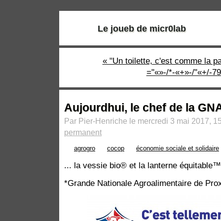
Le joueb de micr0lab
« "Un toilette, c'est comme la p
="«»-/*-«+»-/"«+/-7
Aujourdhui, le chef de la GN
Par Pier-Henriche le mercredi 3 mai 2017, 1
permanent
agrogro
cocop
économie sociale et solidaire
... la vessie bio® et la lanterne équitable™
*Grande Nationale Agroalimentaire de Pro