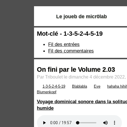
Le joueb de micr0lab
Mot-clé - 1-3-5-2-4-5-19
Fil des entrées
Fil des commentaires
On fini par le Volume 2.03
Par Triboulet le dimanche 4 décembre 2022,
1-3-5-2-4-5-19
Blablabla
Eve
hahaha hihi
Blumenkopf
Voyage dominical sonore dans la solitu
humide