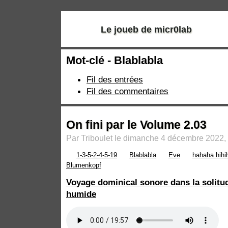
Le joueb de micr0lab
Mot-clé - Blablabla
Fil des entrées
Fil des commentaires
On fini par le Volume 2.03
Par Triboulet le dimanche 4 décembre 2022,
1-3-5-2-4-5-19
Blablabla
Eve
hahaha hihi
Blumenkopf
Voyage dominical sonore dans la solitu
humide