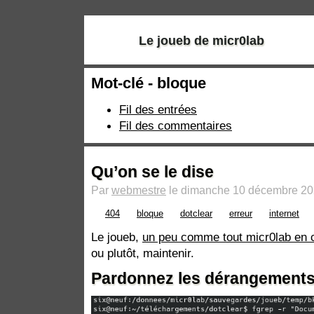
Le joueb de micr0lab
Mot-clé - bloque
Fil des entrées
Fil des commentaires
Qu’on se le dise
Par
webmestre
le dimanche 10 décembre 202
404
bloque
dotclear
erreur
internet
Le joueb,
un peu comme tout micr0lab en
ou plutôt, maintenir.
Pardonnez les dérangements 