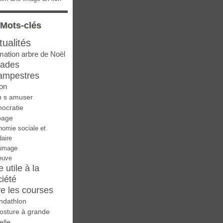
Mots-clés
tualités
mation arbre de Noël
lades
ampestres
on
n s amuser
ocratie
page
nomie sociale et
daire
umage
euve
e utile à la
ciété
re les courses
ndathlon
osture à grande
elle