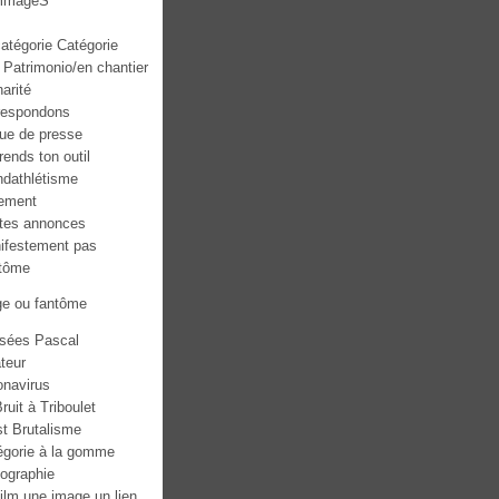
mmageS
atégorie Catégorie
 Patrimonio/en chantier
narité
respondons
ue de presse
ends ton outil
ndathlétisme
ement
ites annonces
ifestement pas
tôme
ge ou fantôme
sées Pascal
teur
onavirus
ruit à Triboulet
st Brutalisme
égorie à la gomme
tographie
ilm une image un lien