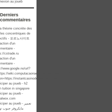
nexion au joueb
Derniers
commentaires
a théorie concrète des
cles concentriques de
lectifs - 포르노사이트
action d'un
mentaire -
s://cstrade.ru
action d'un
mentaire -
://www.google.no/url?
ttps://wiki.computacaonaescola.ufsc.br/api.php?
on=https://instantcasinodeutschland.de/
iciper au joueb - h2
 tuition in singapore
iciper au joueb -
italwox.com
ciper au joueb - تعمیر
مایکروفر جنوب ته