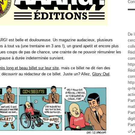
Con
De l
AARG! est belle et douloureuse. Un magazine audacieux, plusieurs
cer
s à tout va (une trentaine en 3 ans !), un grand apetit et encore plus
col
ques coups de pas de chance, une crainte de ne pouvoir rémunérer les
Réd
a pause à durée indeterminée survient.
com
http
rès long et beau billet sur leur site
, mais ce billet ne dit rien des
Réd
it découvrir au rédacteur de ce billet. Juste un? Allez,
Glory Owl
.
com
http
q=h
acti
Part
math
Part
dig
Parti
ران