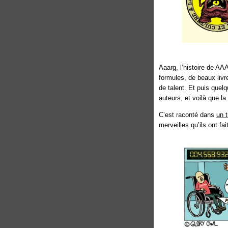
Aaarg, l’histoire de A
formules, de beaux livre
de talent. Et puis quel
auteurs, et voilà que l
C’est raconté dans
un t
merveilles qu’ils ont fa