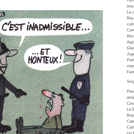
Ho
trou
La c
Res
culi
Cor
Rev
Appr
Gla
Jug
Pet
man
Fan
Sin
Pen
ama
Cor
Le B
Bre
Cat
Car
Un f