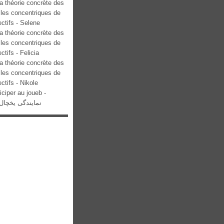
a théorie concrète des
cles concentriques de
ectifs - Selene
a théorie concrète des
cles concentriques de
ectifs - Felicia
a théorie concrète des
cles concentriques de
ectifs - Nikole
iciper au joueb -
نمایندگی یخچال