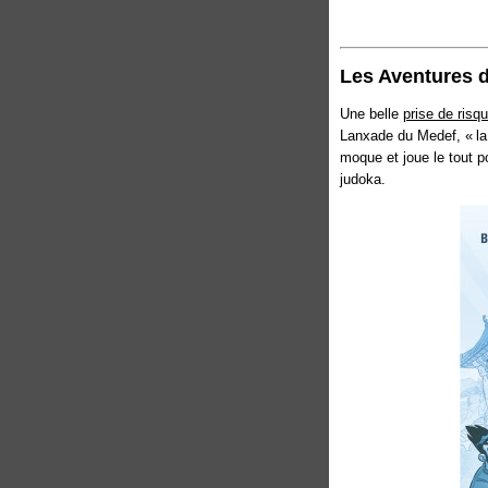
Les Aventures 
Une belle
prise de risq
Lanxade du Medef, « la 
moque et joue le tout 
judoka.