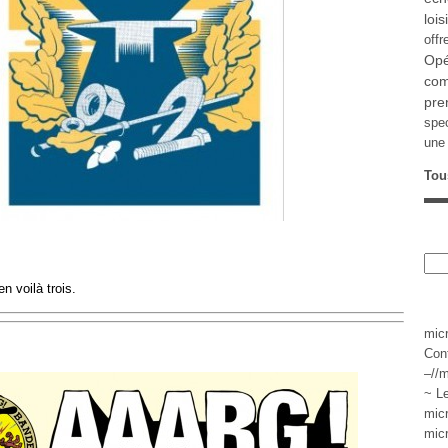
lois
offr
Opé
com
pre
spe
une 
Tou
n voilà trois.
mic
Con
–//m
~ L
mic
mic