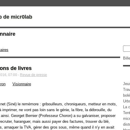
b de micr0lab
onnaire
aires
Bill
rons de livres
2016, 07:00 -
Revue de presse
Jeu
ron
Visionnaire
Tra
bolé
Urb
et (Siné) le remémore : gribouilleurs, chroniqueurs, metteur en mots,
La c
 imprimer, ne vont pas loin sans le génie, la fibre, la débrouille, du
Tent
 ainsi. Georget Bernier (Professeur Choron) a su galvaniser, proposer
micr
recruter, haranguer, mais aussi payer des factures, trouver du blé,
dist
s, arnaquer la TVA, gérer des gros sous, même quand il n’y en avait