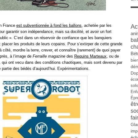
Ac
en France
est subventionnée à fond les ballons
, achetée par les
ur garantir son indépendance, mais sa docilité, et avoir un fort
ani
 public ». C’est dans un réservoir de confiance que les banquiers
ba
 placer les produits de leurs copains. Pour s‘extirper de cette grande
ch
r à côté, mordre la terre, crever, et connaître (rarement) de quoi payer
Bét
près, à l’image de
Ferraille magazine
des
Requins Marteaux
, ou de
bie
, qui ont vecu dans des conditions chaotiques, mais sont devenu par
dém
ne partie des bédés d’aujourd’hui. Expérimentations.
Do
éco
soli
Enf
Épr
êtr
so
fai
Gla
imp
éch