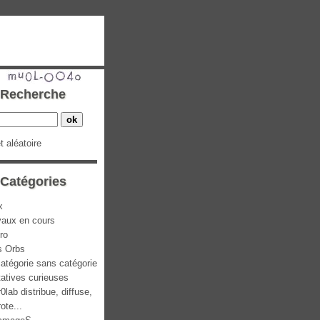
Recherche
et aléatoire
Catégories
x
vaux en cours
ro
s Orbs
atégorie sans catégorie
atives curieuses
0lab distribue, diffuse,
rote...