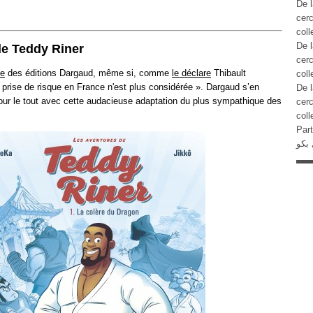
De l
cer
coll
De l
de Teddy Riner
cer
ue
des éditions Dargaud, même si, comme
le déclare
Thibault
coll
prise de risque en France n'est plus considérée ». Dargaud s’en
De l
pour le tout avec cette audacieuse adaptation du plus sympathique des
cer
coll
Part
 بکو