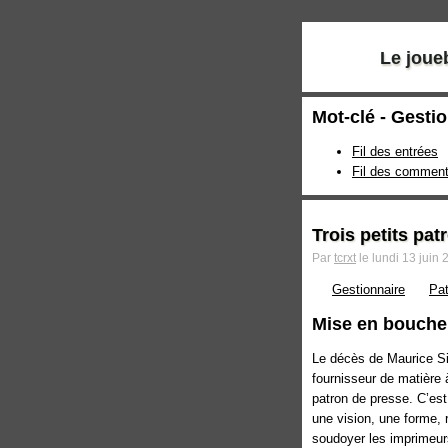
Le joue
Mot-clé - Gesti
Fil des entrées
Fil des comment
Trois petits pat
Par
tcrxt
le lundi 13 juin 
Gestionnaire
Pat
Mise en bouche
Le décès de Maurice Sin
fournisseur de matière à
patron de presse. C’est
une vision, une forme, 
soudoyer les imprimeur