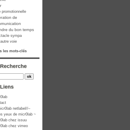
ir
e promotionnelle
ration de
munication
ndre du bon temps
ctacle sympa
autre voie
s les mots-clés
Recherche
Liens
r0lab
tact
icr0lab netlabel//–
es yeux de micr0lab ~
r0lab chez issuu
r0lab chez vimeo