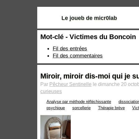
Le joueb de micr0lab
Mot-clé - Victimes du Boncoin
Fil des entrées
Fil des commentaires
Miroir, miroir dis-moi qui je s
Par
Pêcheur Sentinelle
le dimanche 20 octob
curieuses
Analyse par méthode réfléchissante
dissociatio
psychique
sorcellerie
Thérapie brève
Vic