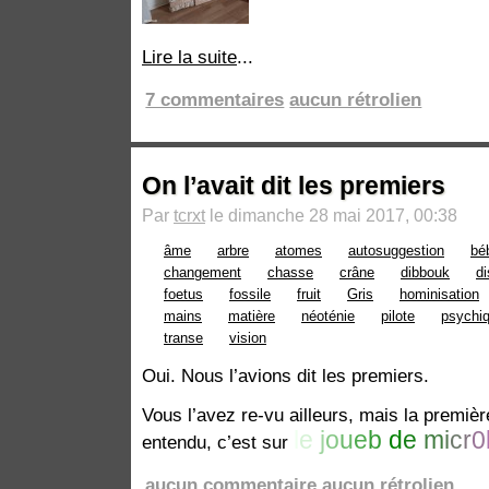
Lire la suite
...
7 commentaires
aucun rétrolien
On l’avait dit les premiers
Par
tcrxt
le dimanche 28 mai 2017, 00:38
âme
arbre
atomes
autosuggestion
bé
changement
chasse
crâne
dibbouk
di
foetus
fossile
fruit
Gris
hominisation
mains
matière
néoténie
pilote
psychi
transe
vision
Oui. Nous l’avions dit les premiers.
Vous l’avez re-vu ailleurs, mais la premièr
l
e
j
o
u
e
b
d
e
m
i
c
r
0
entendu, c’est sur
aucun commentaire
aucun rétrolien