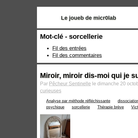
Le joueb de micr0lab
Mot-clé - sorcellerie
Fil des entrées
Fil des commentaires
Miroir, miroir dis-moi qui je s
Par
Pêcheur Sentinelle
le dimanche 20 octob
curieuses
Analyse par méthode réfléchissante
dissociatio
psychique
sorcellerie
Thérapie brève
Vic