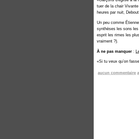
tuer de la chair Vivante
heures par nuit, Debout
Un peu comme Étienne D
synthèses les sons les p
esprit les rimes les pl
vraiment ?).
À ne pas manquer
:
L
«Si tu veux qu’on fasse 
aucun commentaire