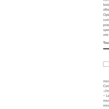
lois
offr
Opé
com
pre
spe
une 
Tou
mic
Con
–//m
~ L
mic
mic