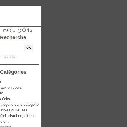
Recherche
et aléatoire
Catégories
x
vaux en cours
ro
s Orbs
atégorie sans catégorie
atives curieuses
0lab distribue, diffuse,
rote...