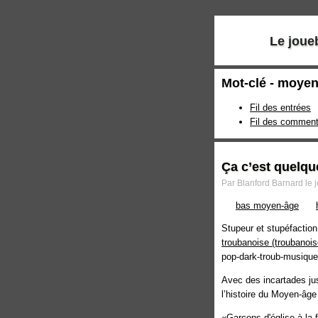
Le joue
Mot-clé - moye
Fil des entrées
Fil des comment
Ça c’est quelq
Par Blanford Barnard le 
bas moyen-âge
Stupeur et stupéfactio
troubanoise
pop-dark-troub-musique, 
Avec des incartades ju
l’histoire du Moyen-âg
«Garçons d'église à la 