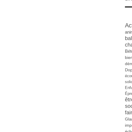
Ac
ani
ba
ch
Bét
bie
dém
Do
éco
soli
Enf
Épr
êtr
so
fai
Gla
imp
éch