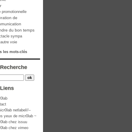
ir
e promotionnelle
ration de
munication
ndre du bon temps
ctacle sympa
autre voie
s les mots-clés
Recherche
Liens
r0lab
tact
icr0lab netlabel//–
es yeux de micr0lab ~
r0lab chez issuu
r0lab chez vimeo