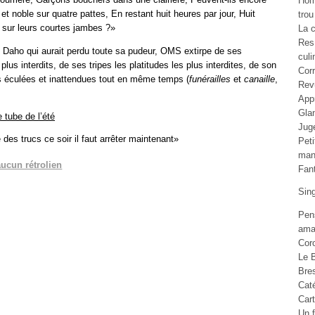
Ho
 et noble sur quatre pattes, En restant huit heures par jour, Huit
trou
 sur leurs courtes jambes ?»
La c
Res
aho qui aurait perdu toute sa pudeur, OMS extirpe de ses
culi
lus interdits, de ses tripes les platitudes les plus interdites, de son
Cor
us éculées et inattendues tout en même temps (
funérailles
et
canaille
,
Rev
Appr
Gla
e tube de l’été
Jug
des trucs ce soir il faut arrêter maintenant»
Pet
man
aucun rétrolien
Fan
Sin
Pen
ama
Cor
Le B
Bre
Cat
Car
Un f