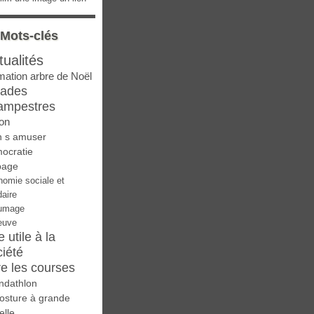
Mots-clés
tualités
mation arbre de Noël
lades
ampestres
on
n s amuser
ocratie
page
nomie sociale et
daire
umage
euve
e utile à la
ciété
re les courses
ndathlon
osture à grande
elle