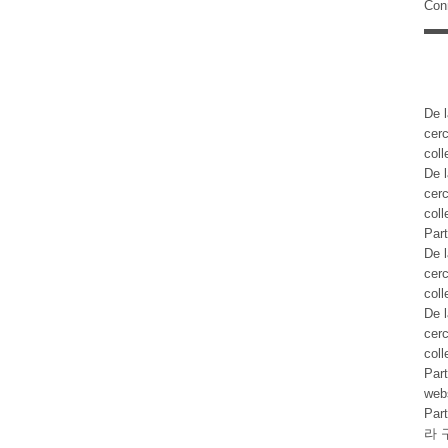
Con
De l
cer
coll
De l
cer
coll
Part
De l
cer
coll
De l
cer
coll
Part
web
Par
라 