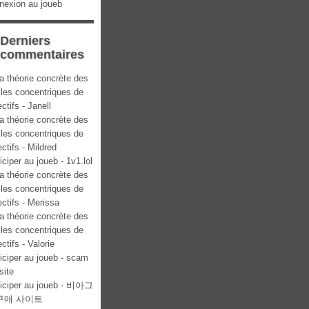
nexion au joueb
Derniers
commentaires
a théorie concrète des
cles concentriques de
ectifs - Janell
a théorie concrète des
cles concentriques de
ectifs - Mildred
iciper au joueb - 1v1.lol
a théorie concrète des
cles concentriques de
ectifs - Merissa
a théorie concrète des
cles concentriques de
ectifs - Valorie
iciper au joueb - scam
site
ticiper au joueb - 비아그
구매 사이트