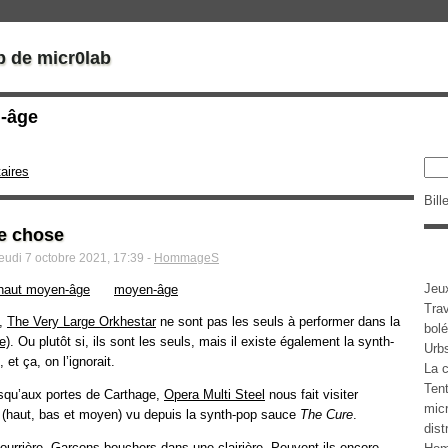
b de micr0lab
n-âge
aires
Bill
ue chose
jeudi 7 octobre 2021, 17:39 -
HommageS
Jeu
haut moyen-âge
moyen-âge
Tra
n,
The Very Large Orkhestar
ne sont pas les seuls à performer dans la
bolé
. Ou plutôt si, ils sont les seuls, mais il existe également la synth-
Urb
et ça, on l’ignorait.
La c
Tent
squ’aux portes de Carthage,
Opera Multi Steel
nous fait visiter
micr
e (haut, bas et moyen) vu depuis la synth-pop sauce
The Cure
.
dist
fourrière, Garçons bouchers dans une clairière, Peuvent-ils encore