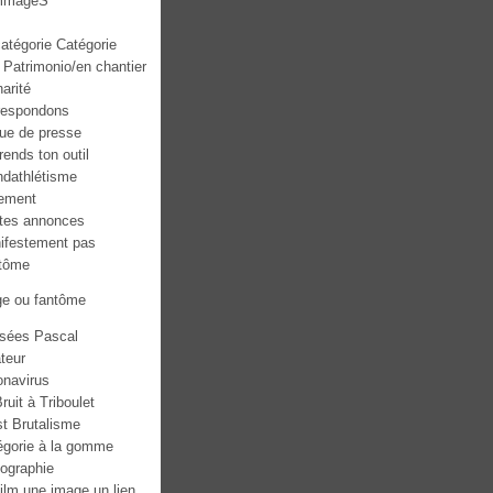
mmageS
atégorie Catégorie
 Patrimonio/en chantier
narité
respondons
ue de presse
ends ton outil
ndathlétisme
ement
ites annonces
ifestement pas
tôme
ge ou fantôme
sées Pascal
teur
onavirus
ruit à Triboulet
st Brutalisme
égorie à la gomme
tographie
ilm une image un lien