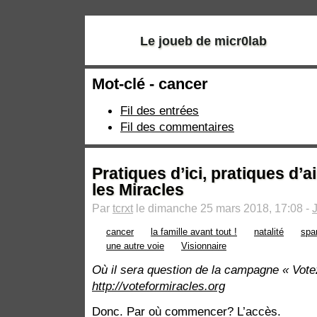
Le joueb de micr0lab
Mot-clé - cancer
Fil des entrées
Fil des commentaires
Pratiques d’ici, pratiques d’ai
les Miracles
Par
tcrxt
le dimanche 25 mars 2018, 17:08 -
cancer
la famille avant tout !
natalité
sp
une autre voie
Visionnaire
Où il sera question de la campagne « Vote
http://voteformiracles.org
Donc. Par où commencer? L’accès.