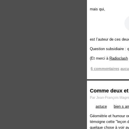
mais qui,
est l’auteur de ces deu
Question subsidiaire : q
(Et merci à
Radioclash
6 commentaires
aucu
Comme deux et d
Par Jean-François Magre 
astuce
bien s a
Géométrie et humour o
témoigne cette "leçon du
quelque chose à voir a