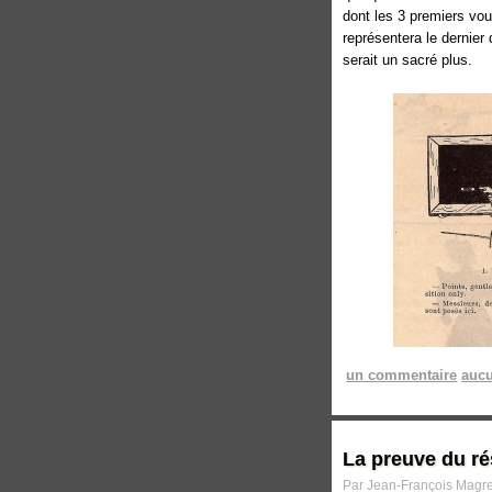
dont les 3 premiers vou
représentera le dernier
serait un sacré plus.
un commentaire
aucu
La preuve du ré
Par Jean-François Magre 