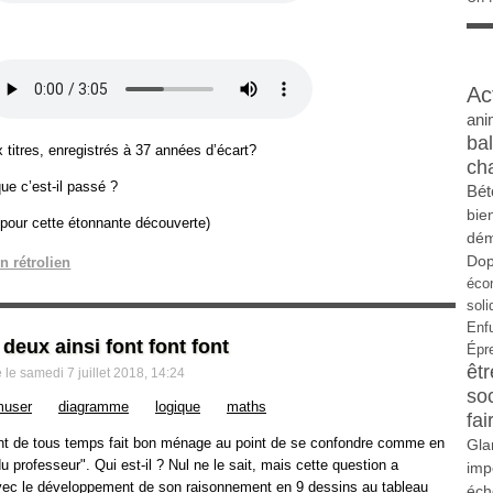
Ac
ani
ba
x titres, enregistrés à 37 années d’écart?
ch
ue c’est-il passé ?
Bét
bie
pour cette étonnante découverte)
dém
Do
n rétrolien
éco
soli
Enf
eux ainsi font font font
Épr
êtr
le samedi 7 juillet 2018, 14:24
so
muser
diagramme
logique
maths
fai
nt de tous temps fait bon ménage au point de se confondre comme en
Gla
 professeur". Qui est-il ? Nul ne le sait, mais cette question a
imp
vec le développement de son raisonnement en 9 dessins au tableau
éch