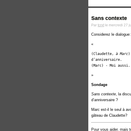
Sans contexte
Par
tcrxt
le mercredi 27 j
Considerez le dialogue:
(Claudette,
à Marc
)
d’anniversaire.
(Marc) - Moi aussi.
Sondage
Sans contexte
, la disc
d’anniversaire ?
Marc est-il le seul à av
gâteau de Claudette?
Pour vous aider, mais t