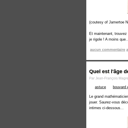
(coutesy of Jamertoe Ne
Et maintenant, trouvez 
je rigole ! A moins que..
aucun commentaire
Quel est l'âge 
Par Jean-François Magre 
astuce
bouvard 
Le grand mathématicien 
jouer. Saurez-vous décou
intimes ci-dessous...