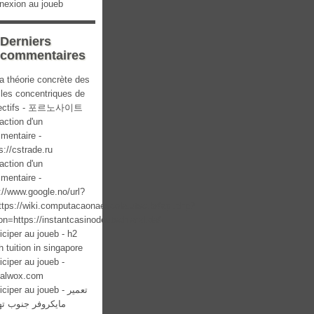
nexion au joueb
Derniers
commentaires
a théorie concrète des
cles concentriques de
lectifs - 포르노사이트
action d'un
mentaire -
s://cstrade.ru
action d'un
mentaire -
://www.google.no/url?
ttps://wiki.computacaonaescola.ufsc.br/api.php?
on=https://instantcasinodeutschland.de/
iciper au joueb - h2
 tuition in singapore
iciper au joueb -
italwox.com
ciper au joueb - تعمیر
مایکروفر جنوب ته