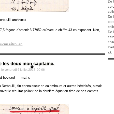
De l
cer
coll
De l
rbouilli archives)
cer
coll
7,5 façons d'obtenir 3,77952 qu'avec le chiffre 43 en exposant. Non,
De l
.
cer
coll
aucun rétrolien
Part
 بکو
de les deux mon capitaine.
le vendredi 6 juillet 2018, 00:06
et bouvard
maths
Nerbouilli, fin connaisseur en calembours et autres hérédités, aimait
vrir le résultat poilant de la dernière équation tirée de ses carnets