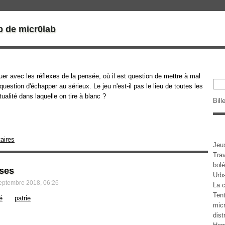
b de micr0lab
ouer avec les réflexes de la pensée, où il est question de mettre à mal
 question d'échapper au sérieux. Le jeu n'est-il pas le lieu de toutes les
tualité dans laquelle on tire à blanc ?
Bill
aires
Jeu
Tra
bolé
oses
Urb
eptembre 2018, 06:26
La c
Tent
é
patrie
micr
dist