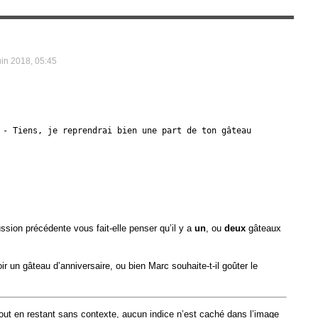
uin 2018, 05:45
 - Tiens, je reprendrai bien une part de ton gâteau
ussion précédente vous fait-elle penser qu’il y a
un
, ou
deux
gâteaux
oir un gâteau d’anniversaire, ou bien Marc souhaite-t-il goûter le
out en restant sans contexte, aucun indice n’est caché dans l’image