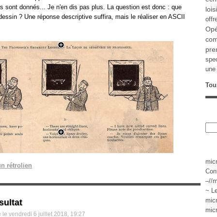
s sont donnés... Je n'en dis pas plus. La question est donc : que
lois
 dessin ? Une réponse descriptive suffira, mais le réaliser en ASCII
offr
Opé
com
pre
spe
une 
Tou
mic
n rétrolien
Con
–//m
~ L
mic
sultat
mic
le vendredi 6 juillet 2018, 19:27