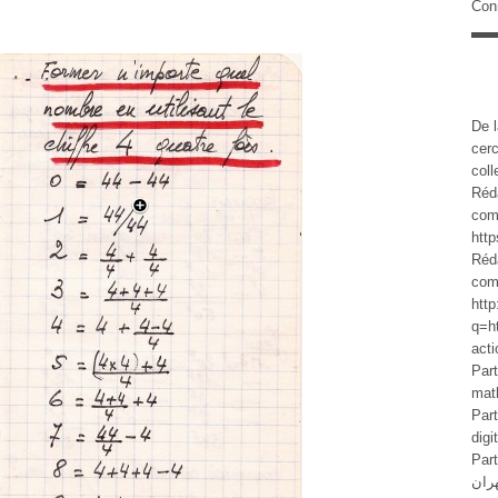
Con
De l
cer
col
Réd
com
http
Réd
com
http
q=h
acti
Part
math
Part
dig
Parti
ران