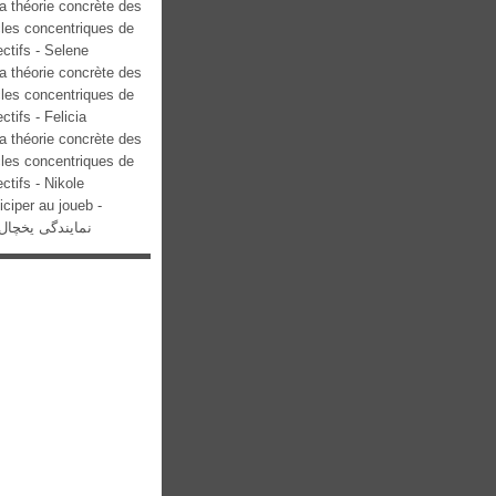
a théorie concrète des
cles concentriques de
ectifs - Selene
a théorie concrète des
cles concentriques de
ectifs - Felicia
a théorie concrète des
cles concentriques de
ectifs - Nikole
iciper au joueb -
نمایندگی یخچال