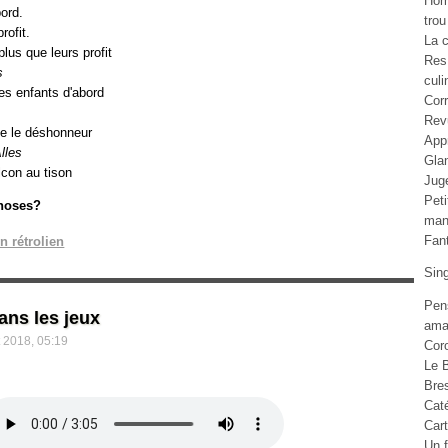
Ho
ord.
trou
rofit.
La c
lus que leurs profit
Res
s
culi
es enfants d'abord
Cor
Rev
ue le déshonneur
Appr
lles
Gla
lcon au tison
Jug
Pet
choses?
man
Fan
n rétrolien
Sin
Pen
ans les jeux
ama
et 2018, 05:19
Cor
Le B
Bre
Cat
Car
Un f