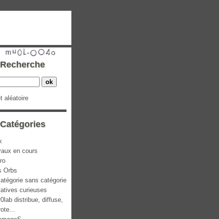
Recherche
et aléatoire
Catégories
x
vaux en cours
ro
s Orbs
atégorie sans catégorie
atives curieuses
0lab distribue, diffuse,
rote...