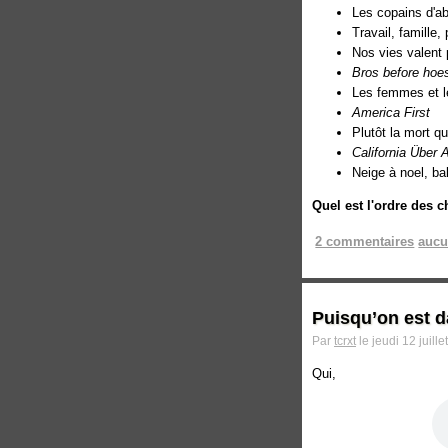
Les copains d'ab
Travail, famille, p
Nos vies valent p
Bros before hoe
Les femmes et l
America First
Plutôt la mort q
California Über A
Neige à noel, ba
Quel est l'ordre des 
2 commentaires
aucu
Puisqu’on est d
Par
tcrxt
le jeudi 12 juill
Qui,