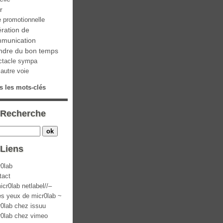
ir
e promotionnelle
ration de
munication
ndre du bon temps
ctacle sympa
autre voie
s les mots-clés
Recherche
Liens
r0lab
tact
icr0lab netlabel//–
es yeux de micr0lab ~
r0lab chez issuu
r0lab chez vimeo