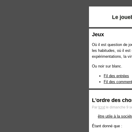
Le joue
Jeux
Où il est question de j
les habitudes, où il est
expérimentations, la vir
Ou noir sur blanc.
Fil des entrées
Fil des comment
L'ordre des ch
Par
tcrxt
le dimanche 9 s
être utile à la sociét
Étant donné que :