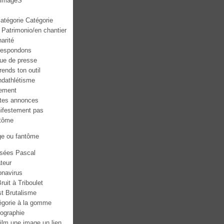
mmageS
atégorie Catégorie
 Patrimonio/en chantier
narité
respondons
ue de presse
ends ton outil
ndathlétisme
ement
ites annonces
ifestement pas
tôme
ge ou fantôme
sées Pascal
teur
onavirus
ruit à Triboulet
st Brutalisme
égorie à la gomme
tographie
ilm une image un lien