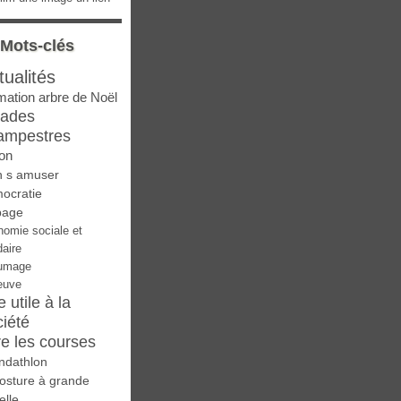
Mots-clés
tualités
mation arbre de Noël
lades
ampestres
on
n s amuser
ocratie
page
nomie sociale et
daire
umage
euve
e utile à la
ciété
re les courses
ndathlon
osture à grande
elle