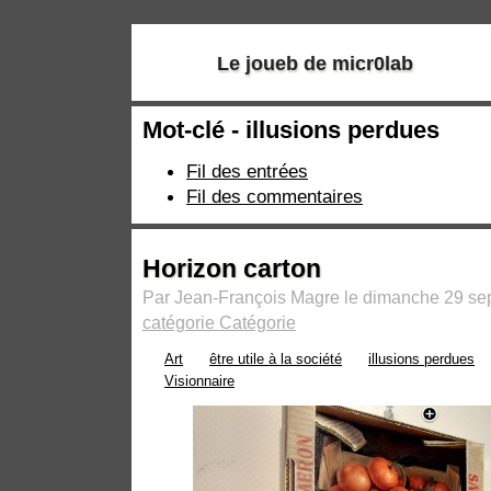
Le joueb de micr0lab
Mot-clé - illusions perdues
Fil des entrées
Fil des commentaires
Horizon carton
Par Jean-François Magre le dimanche 29 se
catégorie Catégorie
Art
être utile à la société
illusions perdues
Visionnaire