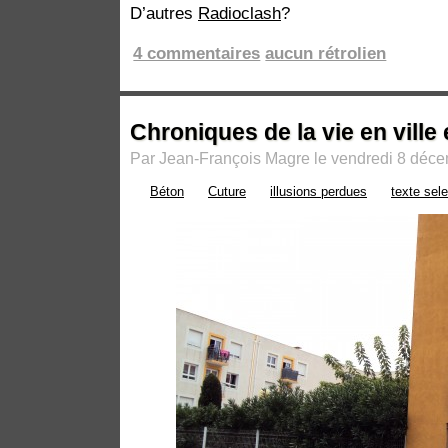
D’autres
Radioclash
?
4 commentaires
aucun rétrolien
Chroniques de la vie en ville 
Par Jean-François Magre le vendredi 8 déce
Béton
Cuture
illusions perdues
texte sel