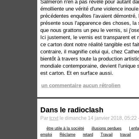
Salmeron n'en a pas révélé pour autant da
émolliente une vérité d'une violence inouï
précédentes enquêtes l'avaient démontré, l
présente sous l'apparence des choses, la s
que nous grattons un peu le vernis, si j'ose
Ici justement, le vernis est transparent e
ce carton dont notre réalité tangible est fa
contraire, il magnifie celui qui, chez Cath
bientôt à travers toute la production artisti
mondiale contemporaine, devient l'unique s
est carton. Et en surface aussi.
un commentaire
aucun rétrolien
Dans le radioclash
Par
tcrxt
le dimanche 14 janvier 2018, 05:22 
être utile à la société
illusions perdues
l enf
emploi
Réclame
retard
Travail
travail