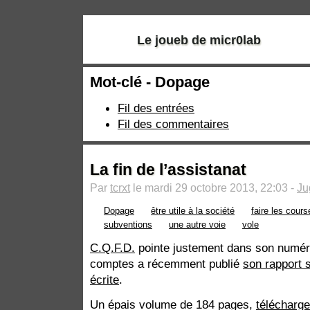
Le joueb de micr0lab
Mot-clé - Dopage
Fil des entrées
Fil des commentaires
La fin de l’assistanat
Par
tcrxt
le mardi 29 octobre 2013, 22:03 -
Ju
Dopage
être utile à la société
faire les cours
subventions
une autre voie
vole
C.Q.F.D.
pointe justement dans son numér
comptes a récemment publié
son rapport s
écrite
.
Un épais volume de 184 pages,
télécharge