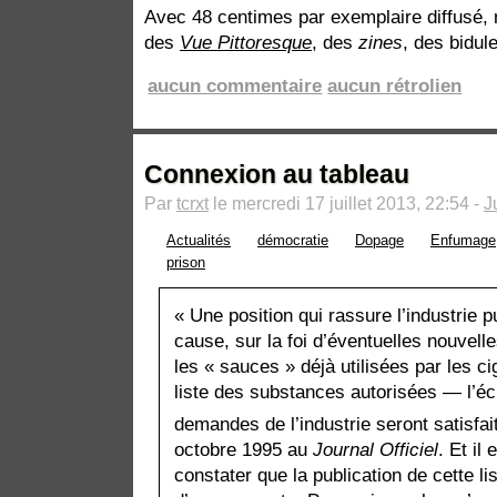
Avec 48 centimes par exemplaire diffusé, m
des
Vue Pittoresque
, des
zines
, des bidu
aucun commentaire
aucun rétrolien
Connexion au tableau
Par
tcrxt
le mercredi 17 juillet 2013, 22:54 -
J
Actualités
démocratie
Dopage
Enfumage
prison
« Une position qui rassure l’industrie 
cause, sur la foi d’éventuelles nouvell
les « sauces » déjà utilisées par les ci
liste des substances autorisées — l’éc
demandes de l’industrie seront satisfai
octobre 1995 au
Journal Officiel
. Et il
constater que la publication de cette lis