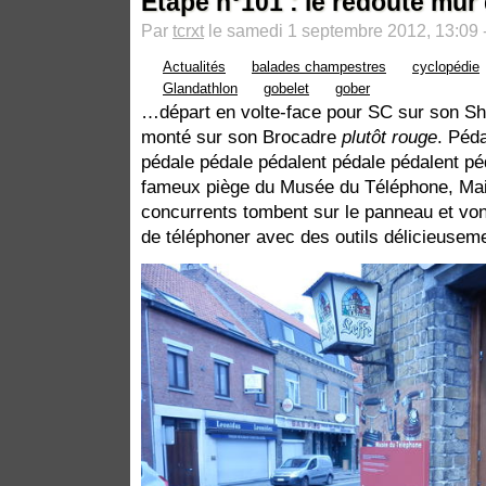
Étape n°101 : le redouté mur
Par
tcrxt
le samedi 1 septembre 2012, 13:09 
Actualités
balades champestres
cyclopédie
Glandathlon
gobelet
gober
…départ en volte-face pour SC sur son S
monté sur son Brocadre
plutôt rouge
. Péd
pédale pédale pédalent pédale pédalent péd
fameux piège du Musée du Téléphone, Mai
concurrents tombent sur le panneau et von
de téléphoner avec des outils délicieusem