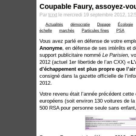
Coupable Faury, assoyez-vo
Par
tcrxt
le mercredi 19 septembre 2012, 12:
Actualités
démocratie
Dopage
Écologie
échelle
marchés
Particules fines
PSA
Vous avez parlé en défense de votre empl
Anonyme
, en défense de ses intérêts et 
support publicitaire nommé
Le Parisien
, v
2012 (actuel 1er libertide de l’an CXX) «
L’
d’échappement est plus propre que l’air
consigné dans la gazette officielle de l’in
2012.
Votre revenu était l’année précédent cette
européens (soit environ 130 voitures de l
500 RSA pour personne seule sans enfant,