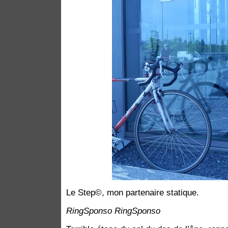
Le Step©, mon partenaire statique.
RingSponso RingSponso