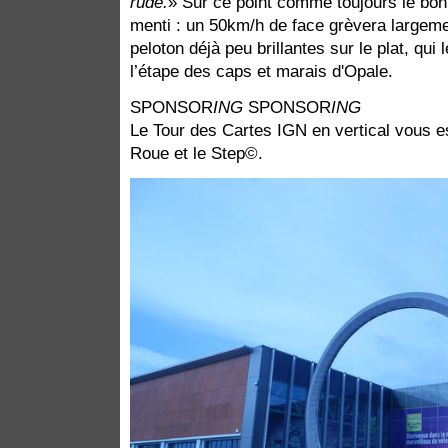
rude.
» Sur ce point comme toujours le bon
menti : un 50km/h de face grèvera largem
peloton déjà peu brillantes sur le plat, qu
l’étape des caps et marais d'Opale.
SPONSOR
ING
SPONSOR
ING
Le Tour des Cartes IGN en vertical vous 
Roue et le Step©.